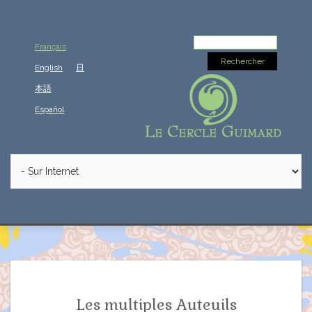
Rechercher :
Français
English
日
本語
Español
Les multiples Auteuils