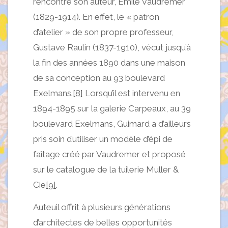
rencontré son auteur, Émile Vaudremer
(1829-1914). En effet, le « patron
d’atelier » de son propre professeur,
Gustave Raulin (1837-1910), vécut jusqu’à
la fin des années 1890 dans une maison
de sa conception au 93 boulevard
Exelmans.
[8]
Lorsqu’il est intervenu en
1894-1895 sur la galerie Carpeaux, au 39
boulevard Exelmans, Guimard a d’ailleurs
pris soin d’utiliser un modèle d’épi de
faîtage créé par Vaudremer et proposé
sur le catalogue de la tuilerie Muller &
Cie
[9]
.
Auteuil offrit à plusieurs générations
d’architectes de belles opportunités