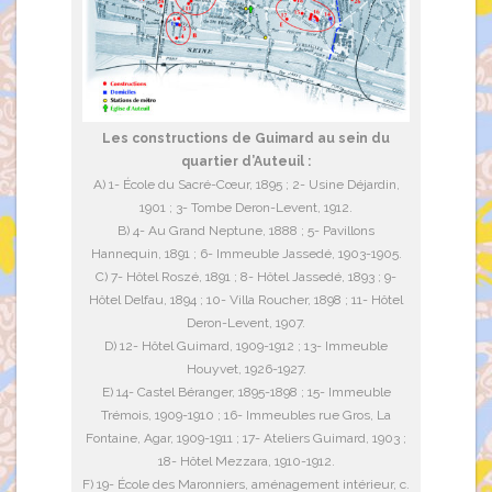
Les constructions de Guimard au sein du
quartier d’Auteuil :
A) 1- École du Sacré-Cœur, 1895 ; 2- Usine Déjardin,
1901 ; 3- Tombe Deron-Levent, 1912.
B) 4- Au Grand Neptune, 1888 ; 5- Pavillons
Hannequin, 1891 ; 6- Immeuble Jassedé, 1903-1905.
C) 7- Hôtel Roszé, 1891 ; 8- Hôtel Jassedé, 1893 ; 9-
Hôtel Delfau, 1894 ; 10- Villa Roucher, 1898 ; 11- Hôtel
Deron-Levent, 1907.
D) 12- Hôtel Guimard, 1909-1912 ; 13- Immeuble
Houyvet, 1926-1927.
E) 14- Castel Béranger, 1895-1898 ; 15- Immeuble
Trémois, 1909-1910 ; 16- Immeubles rue Gros, La
Fontaine, Agar, 1909-1911 ; 17- Ateliers Guimard, 1903 ;
18- Hôtel Mezzara, 1910-1912.
F) 19- École des Maronniers, aménagement intérieur, c.