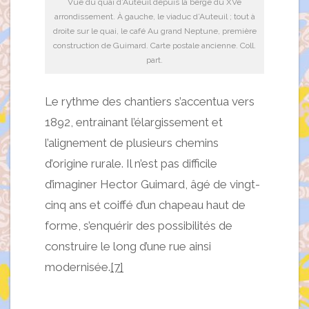
Vue du quai d’Auteuil depuis la berge du XVe
arrondissement. À gauche, le viaduc d’Auteuil ; tout à
droite sur le quai, le café Au grand Neptune, première
construction de Guimard. Carte postale ancienne. Coll.
part.
Le rythme des chantiers s’accentua vers
1892, entrainant l’élargissement et
l’alignement de plusieurs chemins
d’origine rurale. Il n’est pas difficile
d’imaginer Hector Guimard, âgé de vingt-
cinq ans et coiffé d’un chapeau haut de
forme, s’enquérir des possibilités de
construire le long d’une rue ainsi
modernisée.
[7]