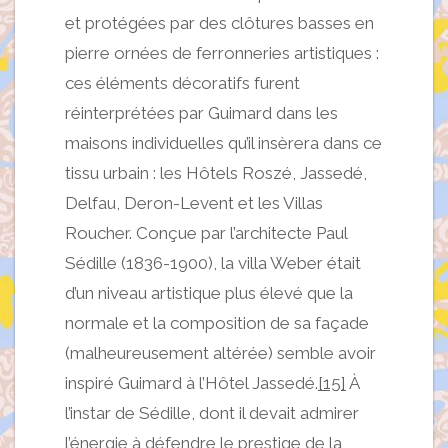
et protégées par des clôtures basses en
pierre ornées de ferronneries artistiques :
ces éléments décoratifs furent
réinterprétées par Guimard dans les
maisons individuelles qu’il insèrera dans ce
tissu urbain : les Hôtels Roszé, Jassedé,
Delfau, Deron-Levent et les Villas
Roucher. Conçue par l’architecte Paul
Sédille (1836-1900), la villa Weber était
d’un niveau artistique plus élevé que la
normale et la composition de sa façade
(malheureusement altérée) semble avoir
inspiré Guimard à l’Hôtel Jassedé.
[15]
À
l’instar de Sédille, dont il devait admirer
l’énergie à défendre le prestige de la