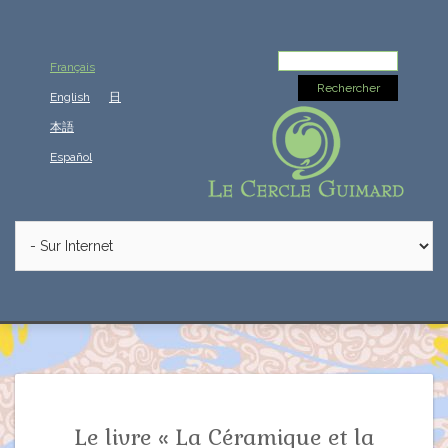
Rechercher :
Français
English
日
本語
Español
Le livre « La Céramique et la