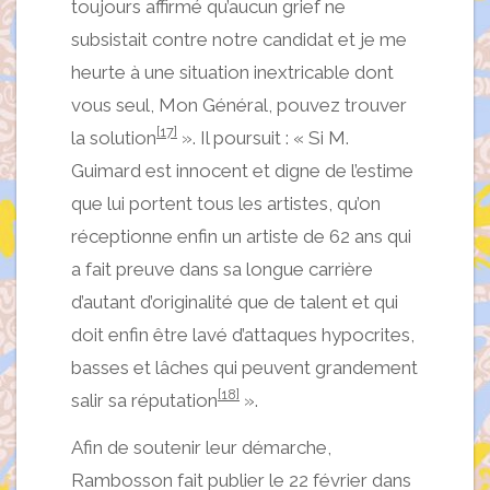
toujours affirmé qu’aucun grief ne
subsistait contre notre candidat et je me
heurte à une situation inextricable dont
vous seul, Mon Général, pouvez trouver
[17]
la solution
». Il poursuit : « Si M.
Guimard est innocent et digne de l’estime
que lui portent tous les artistes, qu’on
réceptionne enfin un artiste de 62 ans qui
a fait preuve dans sa longue carrière
d’autant d’originalité que de talent et qui
doit enfin être lavé d’attaques hypocrites,
basses et lâches qui peuvent grandement
[18]
salir sa réputation
».
Afin de soutenir leur démarche,
Rambosson fait publier le 22 février dans