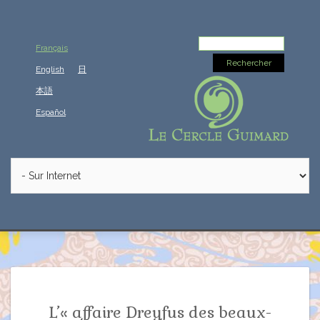
Rechercher :
Français
English
日
本語
Español
L’« affaire Dreyfus des beaux-