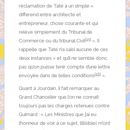
réclamation de Taté à un simple «
différend entre architecte et
entrepreneur, chose courante et qui
relève simplement du Tribunal de
[15]
Commerce ou du tribunal Civil
». Il
rappelle que Taté n’a saisi aucune de ces
deux instances « et qu’il ne semble donc
pas qu’on puisse tenir compte d’une lettre
[16]
envoyée dans de telles conditions
».
Quant à Jourdain, il fait remarquer au
Grand Chancelier que l’on ne connaît
toujours pas les charges retenues contre
Guimard : « Les Ministres que j’ai eu
l’honneur de voir à ce sujet, [illisible] m’ont