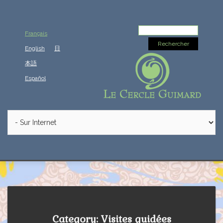
Rechercher :
Français
English
日
本語
Español
Category: Visites guidées