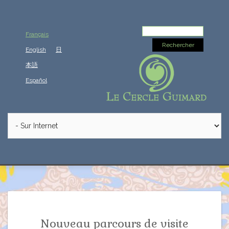
Rechercher :
Français
English
日
本語
Español
Nouveau parcours de visite