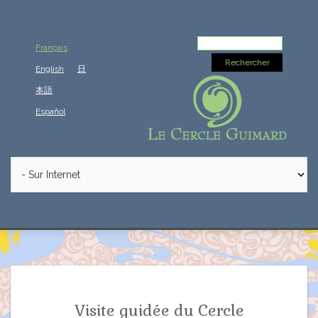
Rechercher :
Français
English
日
本語
Español
Visite guidée du Cercle