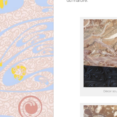
du marbre.
Décor scu