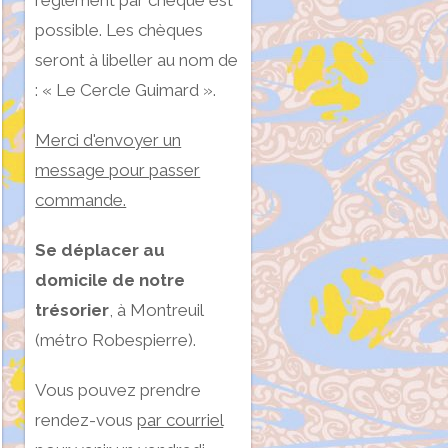
règlement par chèque est
possible. Les chèques
seront à libeller au nom de
: « Le Cercle Guimard ».
Merci d'envoyer un
message pour passer
commande.
Se déplacer au
domicile de notre
trésorier
, à Montreuil
(métro Robespierre).
Vous pouvez prendre
rendez-vous
par courriel