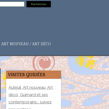
ART NOUVEAU / ART DÉCO
VISITES GUIDÉES
Auteuil, Art nouveau, Art
déco, Guimard et ses
contemporains... suivez