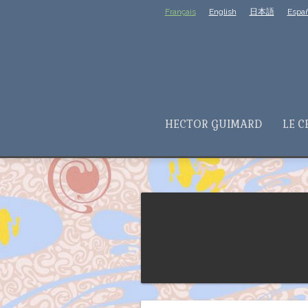
Français
English
日本語
Españ
HECTOR GUIMARD
LE C