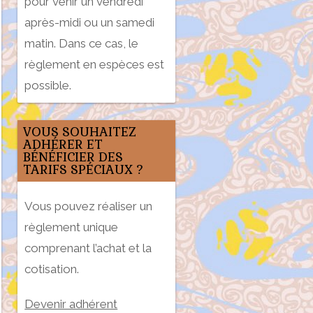
pour venir un vendredi
après-midi ou un samedi
matin. Dans ce cas, le
règlement en espèces est
possible.
VOUS SOUHAITEZ
ADHÉRER ET
BÉNÉFICIER DES
TARIFS SPÉCIAUX ?
Vous pouvez réaliser un
règlement unique
comprenant l’achat et la
cotisation.
Devenir adhérent