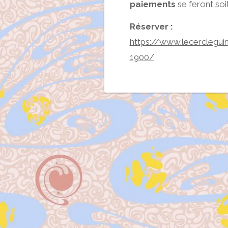
paiements
se feront soi
Réserver :
https://www.lecerclegui
1900/