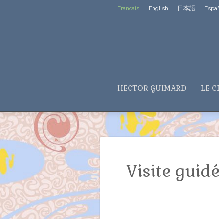
Français
English
日本語
Españ
HECTOR GUIMARD
LE C
Visite guid