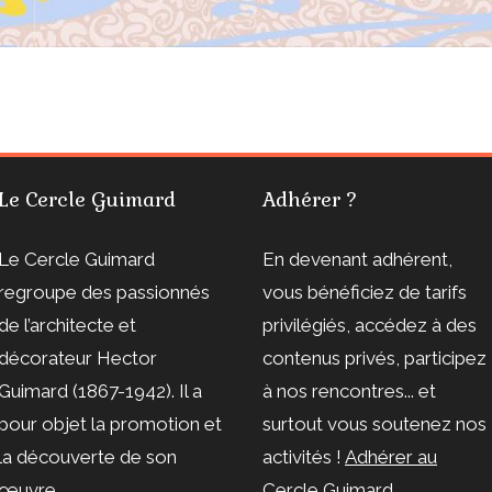
Le Cercle Guimard
Adhérer ?
Le Cercle Guimard
En devenant adhérent,
regroupe des passionnés
vous bénéficiez de tarifs
de l’architecte et
privilégiés, accédez à des
décorateur Hector
contenus privés, participez
Guimard (1867-1942). Il a
à nos rencontres... et
pour objet la promotion et
surtout vous soutenez nos
la découverte de son
activités !
Adhérer au
œuvre.
Cercle Guimard