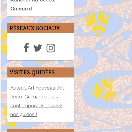
Guimard
RÉSEAUX SOCIAUX
VISITES GUIDÉES
Auteuil, Art nouveau, Art
déco, Guimard et ses
contemporains... suivez
nos guides !