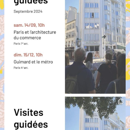
#MuséeGuimard
#HectorGuimard
#ArtNouveau
#Paris
1
8
Twitter
Hector Guimard Retweeté
Karen Taieb
@karen_taieb
·
26 Juin 2025
Hector Guimard aura son musée!
Et ce sera à l’Hôtel Mezzara
Quel bonheur!
Félicitations au Cercle Guimard
@HectorGuimard
que j’ai toujours soutenu et
qui a déployé une énergie incroyable,sans
jamais lâcher,pour que le représentant majeur
de l’Artnouveau en France ait son musée
17
90
Twitter