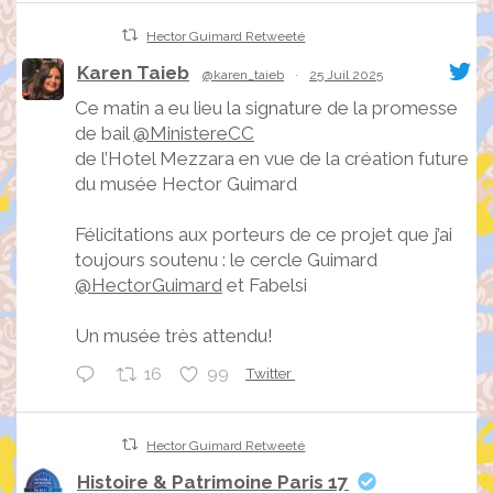
Hector Guimard Retweeté
Karen Taieb
@karen_taieb
·
25 Juil 2025
Ce matin a eu lieu la signature de la promesse
de bail
@MinistereCC
de l’Hotel Mezzara en vue de la création future
du musée Hector Guimard
Félicitations aux porteurs de ce projet que j’ai
toujours soutenu : le cercle Guimard
@HectorGuimard
et Fabelsi
Un musée très attendu!
16
99
Twitter
Hector Guimard Retweeté
Histoire & Patrimoine Paris 17