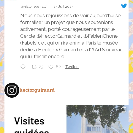
@histoireparis17
·
25 Juil 2025
Nous nous réjouissons de voir aujourd'hui se
formaliser un projet que nous soutenions
activement, porté courageusement par le
Cercle
@HectorGuimard
et
@FabienChone
(Fabelsi), et qui offrira enfin à Paris le musée
dédié à Hector
#Guimard
et à l'#ArtNouveau
qui lui faisait encore
23
82
Twitter
Hector Guimard
@hectorguimard
·
26 Juin 2025
hectorguimard
Magnifique nouvelle :
L’hôtel Mezzara deviendra
le musée Hector Guimard
à Paris