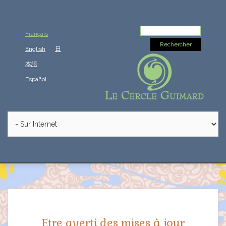
Rechercher :
Français
English
日
本語
Español
Etre averti des mises à jour