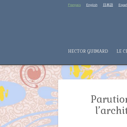
Français
English
日本語
Españ
HECTOR GUIMARD
LE C
Parutio
l’archi