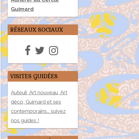
Guimard
RÉSEAUX SOCIAUX
VISITES GUIDÉES
Auteuil, Art nouveau, Art
déco, Guimard et ses
contemporains... suivez
nos guides !