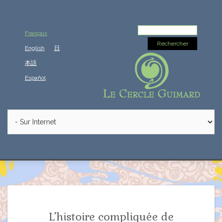
Rechercher :
Français
English
日
本語
Español
L’histoire compliquée de