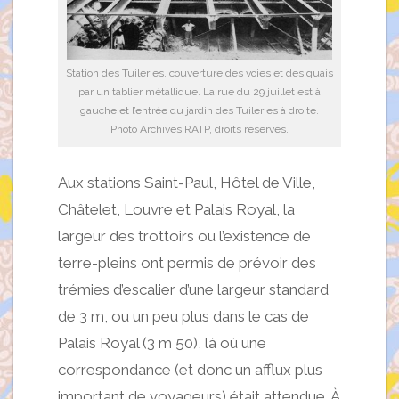
Station des Tuileries, couverture des voies et des quais
par un tablier métallique. La rue du 29 juillet est à
gauche et l’entrée du jardin des Tuileries à droite.
Photo Archives RATP, droits réservés.
Aux stations Saint-Paul, Hôtel de Ville,
Châtelet, Louvre et Palais Royal, la
largeur des trottoirs ou l’existence de
terre-pleins ont permis de prévoir des
trémies d’escalier d’une largeur standard
de 3 m, ou un peu plus dans le cas de
Palais Royal (3 m 50), là où une
correspondance (et donc un afflux plus
important de voyageurs) était attendue. À