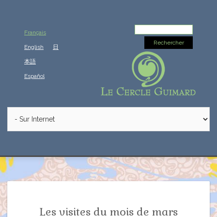
Rechercher :
Français
English
日
本語
Español
Les visites du mois de mars