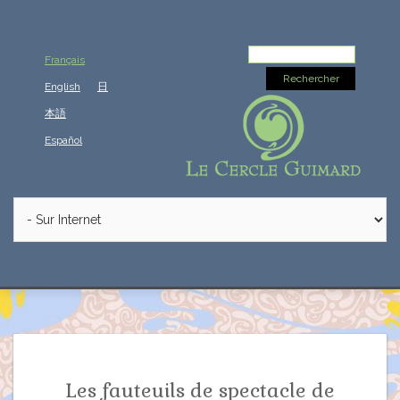
Rechercher :
Français
English
日
本語
Español
Les fauteuils de spectacle de