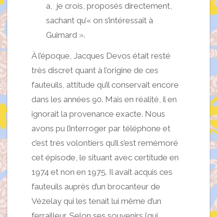
a, je crois, proposés directement,
sachant qu’« on s’intéressait à
Guimard ».
À l’époque, Jacques Devos était resté
très discret quant à l’origine de ces
fauteuils, attitude qu’il conservait encore
dans les années 90. Mais en réalité, il en
ignorait la provenance exacte. Nous
avons pu l’interroger par téléphone et
c’est très volontiers qu’il s’est remémoré
cet épisode, le situant avec certitude en
1974 et non en 1975. Il avait acquis ces
fauteuils auprès d’un brocanteur de
Vézelay qui les tenait lui même d’un
ferrailleur. Selon ses souvenirs (qui