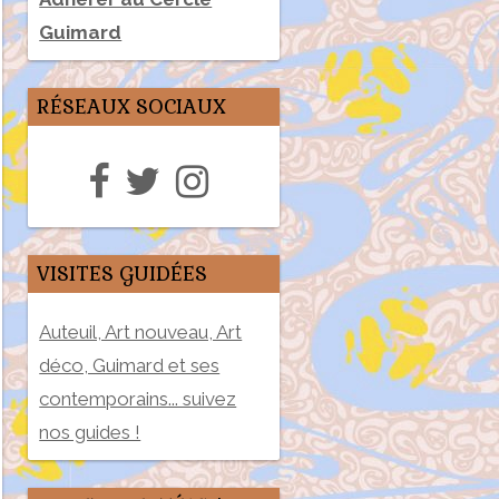
Guimard
RÉSEAUX SOCIAUX
VISITES GUIDÉES
Auteuil, Art nouveau, Art
déco, Guimard et ses
contemporains... suivez
nos guides !