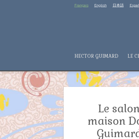
Français
English
日本語
Españ
HECTOR GUIMARD
LE C
Le salon
maison Dor
Guimard