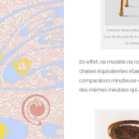
Chaises restaurées
Cuir de l’assise et 
du dossi
En effet, ce modèle ne n
chaises équivalentes éta
comparaison minutieuse des
des mêmes meubles qui ava