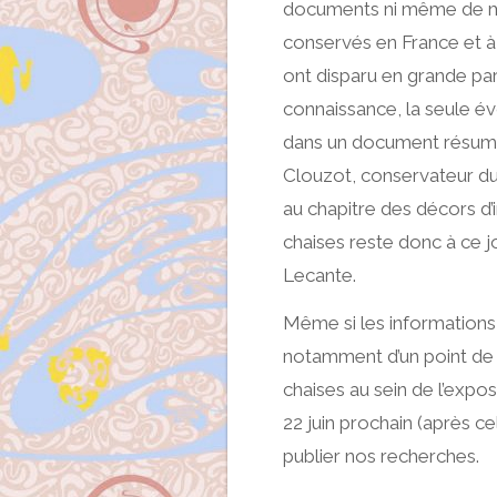
documents ni même de me
conservés en France et à l
ont disparu en grande par
connaissance, la seule év
dans un document résumant
Clouzot, conservateur du 
au chapitre des décors d
chaises reste donc à ce j
Lecante.
Même si les information
notamment d’un point de 
chaises au sein de l’expos
22 juin prochain (après c
publier nos recherches.