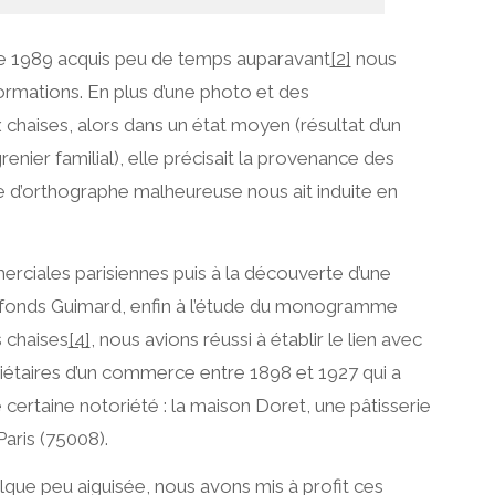
de 1989 acquis peu de temps auparavant
[2]
nous
formations. En plus d’une photo et des
 chaises, alors dans un état moyen (résultat d’un
enier familial), elle précisait la provenance des
e d’orthographe malheureuse nous ait induite en
rciales parisiennes puis à la découverte d’une
 fonds Guimard, enfin à l’étude du monogramme
s chaises
[4]
, nous avions réussi à établir le lien avec
iétaires d’un commerce entre 1898 et 1927 qui a
 certaine notoriété : la maison Doret, une pâtisserie
aris (75008).
lque peu aiguisée, nous avons mis à profit ces