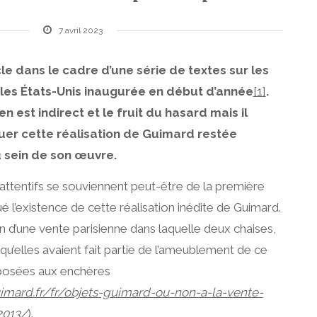
7 avril 2023
le dans le cadre d’une série de textes sur les
 les États-Unis inaugurée en début d’année
[1]
.
ien est indirect et le fruit du hasard mais il
uer cette réalisation de Guimard restée
au sein de son œuvre.
 attentifs se souviennent peut-être de la première
 l’existence de cette réalisation inédite de Guimard.
on d’une vente parisienne dans laquelle deux chaises,
’elles avaient fait partie de l’ameublement de ce
oposées aux enchères
imard.fr/fr/objets-guimard-ou-non-a-la-vente-
2013/
).