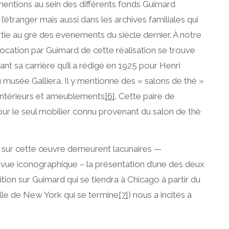
ntions au sein des différents fonds Guimard
’étranger mais aussi dans les archives familiales qui
tie au gré des évènements du siècle dernier. À notre
ocation par Guimard de cette réalisation se trouve
 sa carrière qu’il a rédigé en 1925 pour Henri
musée Galliera. Il y mentionne des « salons de thé »
’intérieurs et ameublements
[6]
. Cette paire de
our le seul mobilier connu provenant du salon de thé
s sur cette œuvre demeurent lacunaires —
vue iconographique – la présentation d’une des deux
ition sur Guimard qui se tiendra à Chicago à partir du
elle de New York qui se termine
[7]
) nous a incités à