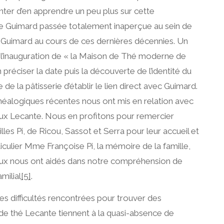
ter d’en apprendre un peu plus sur cette
de Guimard passée totalement inaperçue au sein de
à Guimard au cours de ces dernières décennies. Un
t l’inauguration de « la Maison de Thé moderne de
préciser la date puis la découverte de l’identité du
 de la pâtisserie d’établir le lien direct avec Guimard.
néalogiques récentes nous ont mis en relation avec
ux Lecante. Nous en profitons pour remercier
les Pi, de Ricou, Sassot et Serra pour leur accueil et
ticulier Mme Françoise Pi, la mémoire de la famille,
eux nous ont aidés dans notre compréhension de
amilial
[5]
.
es difficultés rencontrées pour trouver des
 de thé Lecante tiennent à la quasi-absence de