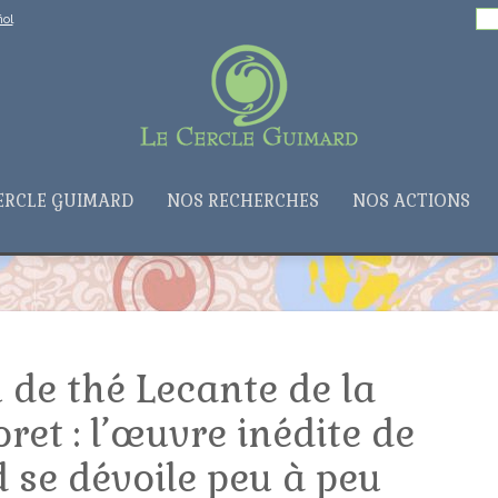
Rechercher :
ol
ERCLE GUIMARD
NOS RECHERCHES
NOS ACTIONS
 de thé Lecante de la
et : l’œuvre inédite de
 se dévoile peu à peu