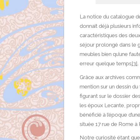
La notice du catalogue 
donnait déjà plusieurs in
caractéristiques des deux
séjour prolongé dans le gr
meubles bien qu’une faut
erreur quelque temps
[3]
.
Grâce aux archives comme
mention sur un dessin du
figurant sur le dossier de
les époux Lecante, propr
bénéficié à l’époque d’une
située 17 rue de Rome à P
Notre curiosité étant que