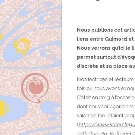
Nous publions cet artic
liens entre Guimard et
Nous verrons qu’ici le l
permet surtout d’évoq
discrète et sa place 
Nos lectrices et lecteurs
fois où nous avons évoqué
C’était en 2013 à l’occasi
dont nous soupçonnions qu
salon de thé, étaient pr
(
https://www.lecerclegu
sothebys-du-16-fevrier-