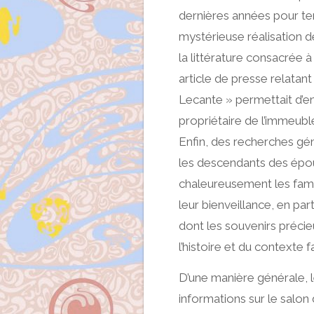
dernières années pour ten
mystérieuse réalisation 
la littérature consacrée 
article de presse relatan
Lecante » permettait d’en 
propriétaire de l’immeuble
Enfin, des recherches gé
les descendants des épo
chaleureusement les famil
leur bienveillance, en par
dont les souvenirs préci
l’histoire et du contexte f
D’une manière générale, l
informations sur le salon