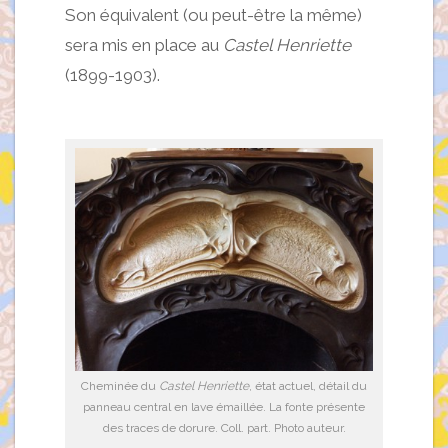
Son équivalent (ou peut-être la même)
sera mis en place au
Castel Henriette
(1899-1903).
Cheminée du
Castel Henriette
, état actuel, détail du
panneau central en lave émaillée. La fonte présente
des traces de dorure. Coll. part. Photo auteur.