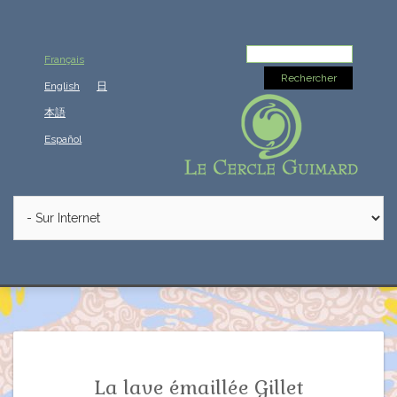
Rechercher :
Français
English
日
本語
Español
La lave émaillée Gillet