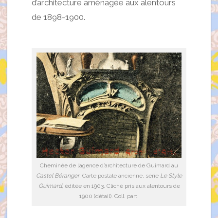
d’architecture aménagée aux alentours
de 1898-1900.
Cheminée de l’agence d’architecture de Guimard au
Castel Béranger
. Carte postale ancienne, série
Le Style
Guimard
, éditée en 1903. Cliché pris aux alentours de
1900 (détail). Coll. part.