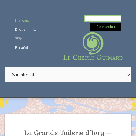
Rechercher :
Français
English
日
本語
Español
La Grande Tuilerie d’Ivry —