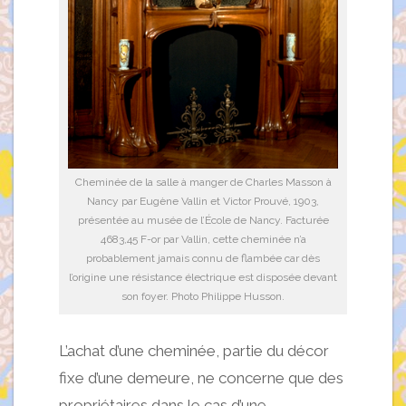
Cheminée de la salle à manger de Charles Masson à
Nancy par Eugène Vallin et Victor Prouvé, 1903,
présentée au musée de l’École de Nancy. Facturée
4683,45 F-or par Vallin, cette cheminée n’a
probablement jamais connu de flambée car dès
l’origine une résistance électrique est disposée devant
son foyer. Photo Philippe Husson.
L’achat d’une cheminée, partie du décor
fixe d’une demeure, ne concerne que des
propriétaires dans le cas d’une