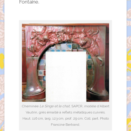
Fontaine.
Cheminée
Le Singe et le chat
, SAPCR, modèle d’Albert
Vautrin, grès émaillé à reflets métalliques cuivrés.
Haut. 116 cm, larg. 123 cm, prof. 29 cm. Coll. part. Photo
Francine Bertrand.