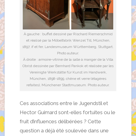
À gauche : buffet dessiné par Rischard Riemerschmid
et réalisé par la Möbelfabrik Wenzel Till, München,
1897, if et fer, Landesmuseum Württemberg, Stuttgart.
Photo auteur.
À droite : armoire-vitrine de la salle à manger de la Villa
Obrist dessinée par Bernhard Pankok et réalisée par les
Vereinigte Werkstätte für Kunst im Handwerk,
München, 1898-1899, chêne et verre (étagères
refaites), Münchener Stadtmuseum. Photo auteur.
Ces associations entre le Jugendstil et
Hector Guimard sont-elles fortuites ou le
fruit d’influences délibérées ? Cette
question a déjà été soulevée dans une