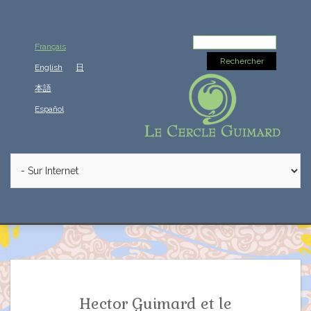
Rechercher :
Français
English
日
本語
Español
Hector Guimard et le