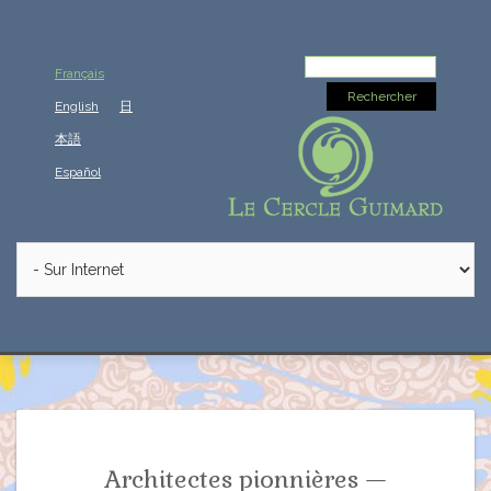
Rechercher :
Français
English
日
本語
Español
Architectes pionnières —