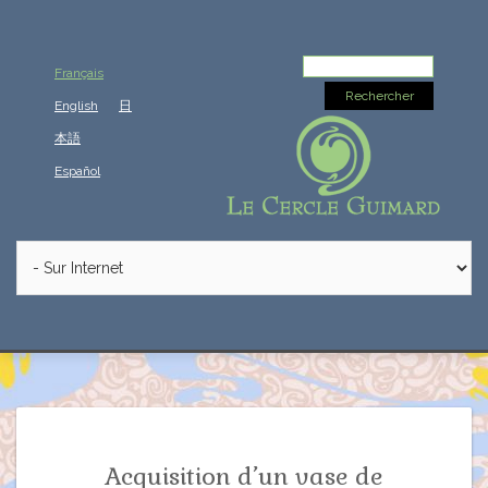
Rechercher :
Français
English
日
本語
Español
Acquisition d’un vase de