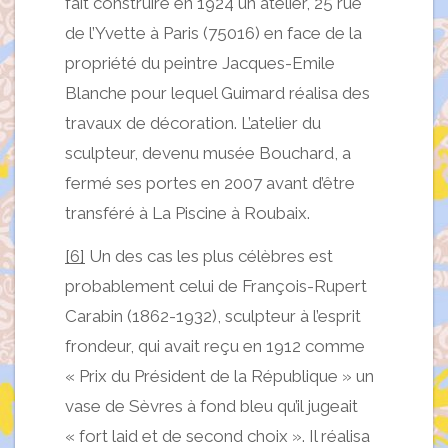
fait construire en 1924 un atelier, 25 rue
de l’Yvette à Paris (75016) en face de la
propriété du peintre Jacques-Emile
Blanche pour lequel Guimard réalisa des
travaux de décoration. L’atelier du
sculpteur, devenu musée Bouchard, a
fermé ses portes en 2007 avant d’être
transféré à La Piscine à Roubaix.
[6]
Un des cas les plus célèbres est
probablement celui de François-Rupert
Carabin (1862-1932), sculpteur à l’esprit
frondeur, qui avait reçu en 1912 comme
« Prix du Président de la République » un
vase de Sèvres à fond bleu qu’il jugeait
« fort laid et de second choix ». Il réalisa