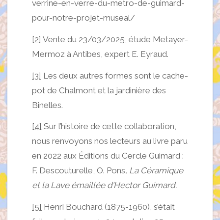
verrine-en-verre-du-metro-de-guimard-
pour-notre-projet-museal/
[2]
Vente du 23/03/2025, étude Metayer-
Mermoz à Antibes, expert E. Eyraud.
[3]
Les deux autres formes sont le cache-
pot de Chalmont et la jardinière des
Binelles.
[4]
Sur l’histoire de cette collaboration,
nous renvoyons nos lecteurs au livre paru
en 2022 aux Éditions du Cercle Guimard :
F. Descouturelle, O. Pons
, La Céramique
et la Lave émaillée d’Hector Guimard.
[5]
Henri Bouchard (1875-1960), s’était