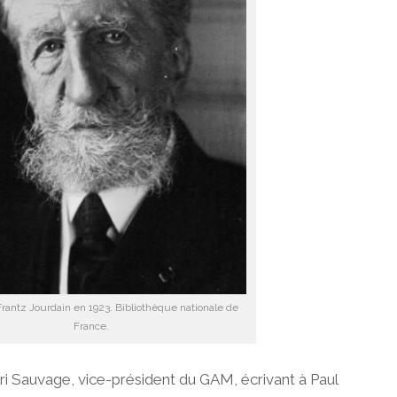
 Frantz Jourdain en 1923. Bibliothèque nationale de
France.
i Sauvage, vice-président du GAM, écrivant à Paul