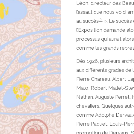
Léon, directeur des Beaux
l’assaut que nous voici a
[2]
au succès
». Le succès 
l’Exposition demande alor
processus qui aurait alo
comme les grands représe
Dès 1926, plusieurs archi
aux différents grades de 
Pierre Chareau, Albert L
Malo, Robert Mallet-Ste
Nathan, Auguste Perret, 
chevaliers. Quelques autr
comme Adolphe Dervaux, 
Pierre Paquet, Louis-Pierr
promotion de Dervaux, S