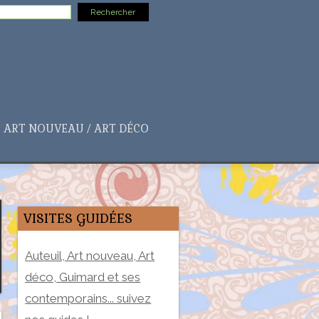
ART NOUVEAU / ART DÉCO
VISITES GUIDÉES
Auteuil, Art nouveau, Art
déco, Guimard et ses
contemporains... suivez