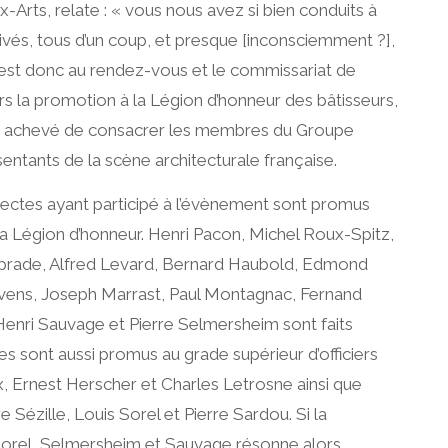
-Arts, relate : « vous nous avez si bien conduits à
rrivés, tous d’un coup, et presque [inconsciemment ?],
est donc au rendez-vous et le commissariat de
s la promotion à la Légion d’honneur des bâtisseurs,
rs achevé de consacrer les membres du Groupe
ntants de la scène architecturale française.
tectes ayant participé à l’évènement sont promus
la Légion d’honneur. Henri Pacon, Michel Roux-Spitz,
aprade, Alfred Levard, Bernard Haubold, Edmond
vens, Joseph Marrast, Paul Montagnac, Fernand
Henri Sauvage et Pierre Selmersheim sont faits
es sont aussi promus au grade supérieur d’officiers
Ernest Herscher et Charles Letrosne ainsi que
e Sézille, Louis Sorel et Pierre Sardou. Si la
orel, Selmersheim et Sauvage résonne alors