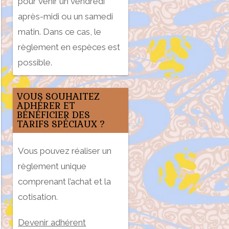
pour venir un vendredi
après-midi ou un samedi
matin. Dans ce cas, le
règlement en espèces est
possible.
VOUS SOUHAITEZ
ADHÉRER ET
BÉNÉFICIER DES
TARIFS SPÉCIAUX ?
Vous pouvez réaliser un
règlement unique
comprenant l’achat et la
cotisation.
Devenir adhérent