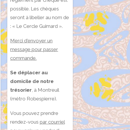
règlement par chèque est
possible. Les chèques
seront à libeller au nom de
: « Le Cercle Guimard ».
Merci d'envoyer un
message pour passer
commande.
Se déplacer au
domicile de notre
trésorier
, à Montreuil
(métro Robespierre).
Vous pouvez prendre
rendez-vous
par courriel