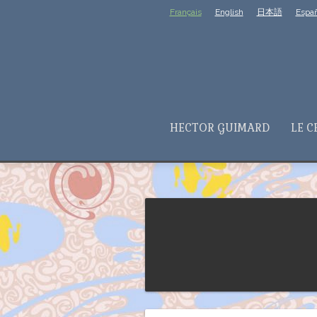
Français
English
日本語
Españ
HECTOR GUIMARD
LE C