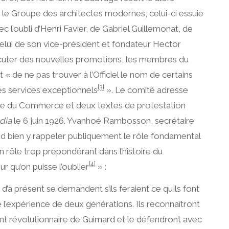
le Groupe des architectes modernes, celui-ci essuie
ec l’oubli d’Henri Favier, de Gabriel Guillemonat, de
celui de son vice-président et fondateur Hector
cuter des nouvelles promotions, les membres du
t « de ne pas trouver à l’Officiel le nom de certains
[3]
s services exceptionnels
». Le comité adresse
stre du Commerce et deux textes de protestation
ia
le 6 juin 1926. Yvanhoé Rambosson, secrétaire
d bien y rappeler publiquement le rôle fondamental
n rôle trop prépondérant dans l’histoire du
[4]
qu’on puisse l’oublier
» :
d’à présent se demandent s’ils feraient ce qu’ils font
e l’expérience de deux générations. Ils reconnaîtront
nt révolutionnaire de Guimard et le défendront avec