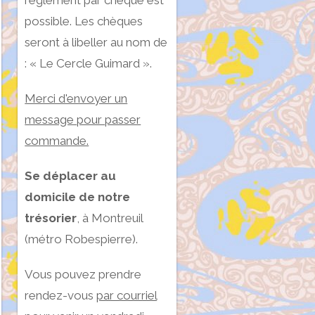
règlement par chèque est
possible. Les chèques
seront à libeller au nom de
: « Le Cercle Guimard ».
Merci d'envoyer un
message pour passer
commande.
Se déplacer au
domicile de notre
trésorier
, à Montreuil
(métro Robespierre).
Vous pouvez prendre
rendez-vous
par courriel