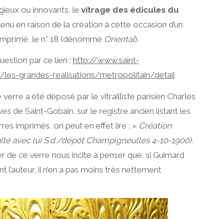
gieux ou innovants, le
vitrage des édicules du
enu en raison de la création à cette occasion d’un
 imprimé, le n° 18 (dénommé
Oriental
).
estion par ce lien :
http://www.saint-
les-grandes-realisations/metropolitain/detail
erre a été déposé par le vitrailliste parisien Charles
s de Saint-Gobain, sur le registre ancien listant les
res imprimés, on peut en effet lire : «
Création
aité avec lui S.d./dépôt Champigneulles 4-10-1900).
lier de ce verre nous incite à penser que, si Guimard
 l’auteur, il n’en a pas moins très nettement