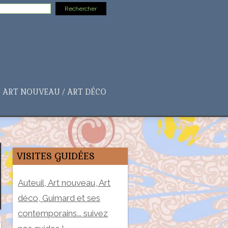
ART NOUVEAU / ART DÉCO
VISITES GUIDÉES
Auteuil, Art nouveau, Art
déco, Guimard et ses
contemporains... suivez