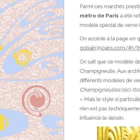
Parmi ces marchés presti
métro de Paris
a été ret
modèle spécial de verre
On accède à la page en qu
gobain350ans.com/#!/fr/
On sait que ce modèle de v
Champigneulle. Aux archive
différents modèles de ver
Champigneulles
(sic)
(tr
» Mais le style si particu
n’en est pas techniquement
influencé le dessin.