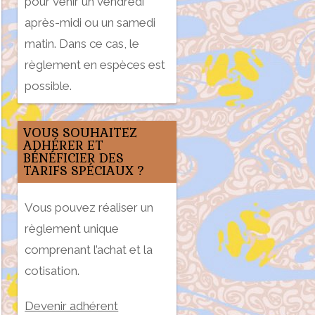
pour venir un vendredi
après-midi ou un samedi
matin. Dans ce cas, le
règlement en espèces est
possible.
VOUS SOUHAITEZ
ADHÉRER ET
BÉNÉFICIER DES
TARIFS SPÉCIAUX ?
Vous pouvez réaliser un
règlement unique
comprenant l’achat et la
cotisation.
Devenir adhérent