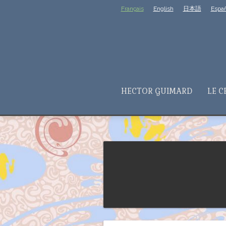
Français
English
日本語
Españ
HECTOR GUIMARD
LE C