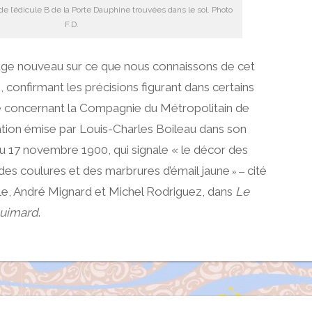
e l’édicule B de la Porte Dauphine trouvées dans le sol. Photo
F.D.
rage nouveau sur ce que nous connaissons de cet
 confirmant les précisions figurant dans certains
re concernant la Compagnie du Métropolitain de
vation émise par Louis-Charles Boileau dans son
 du 17 novembre 1900, qui signale « le décor des
r des coulures et des marbrures d’émail jaune
cité
–
»
le, André Mignard et Michel Rodriguez, dans
Le
Guimard
.