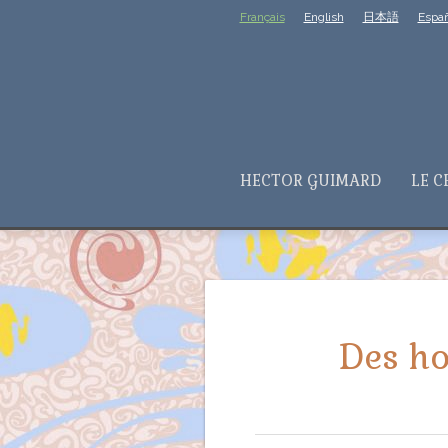
Français
English
日本語
Españ
HECTOR GUIMARD
LE C
Des ho