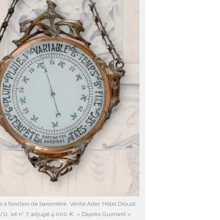
 à fonction de baromètre. Vente Ader, Hôtel Drouot,
2/11, lot n° 7, adjugé 4 000 €. « D’après Guimard ».