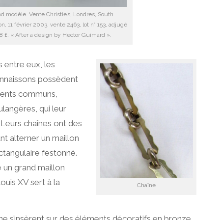
d modèle. Vente Christie’s, Londres, South
n, 11 février 2003, vente 2463, lot n° 153, adjugé
8 £. « After a design by Hector Guimard ».
 entre eux, les
nnaissons possèdent
ments communs,
langères, qui leur
. Leurs chaînes ont des
nt alterner un maillon
ectangulaire festonné.
 un grand maillon
ouis XV sert à la
Chaîne
ne s’insèrent sur des éléments décoratifs en bronze