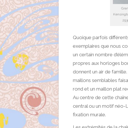
Gran
Kensingto
293
Quoique parfois différents
exemplaires que nous co
un certain nombre d’élé
propres aux horloges bou
donnent un air de famille
maillons semblables faisa
rond et un maillon plat r
Au centre de cette chaîne
central ou un motif néo-L
fixation murale.
Les extrémités de la chaî