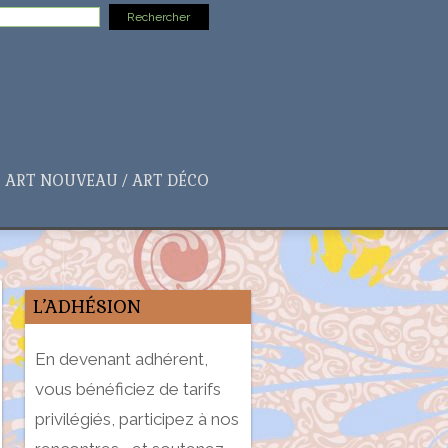
ART NOUVEAU / ART DÉCO
L’ADHÉSION
En devenant adhérent,
vous bénéficiez de tarifs
privilégiés, participez à nos