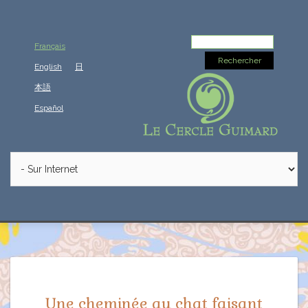
Rechercher :
Français
English
日
本語
Español
Une cheminée au chat faisant