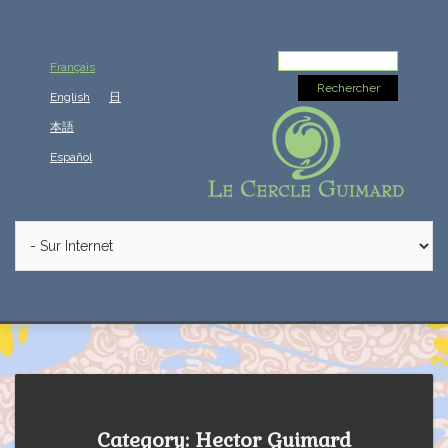
Rechercher :
Français
English
日
本語
Español
Category: Hector Guimard