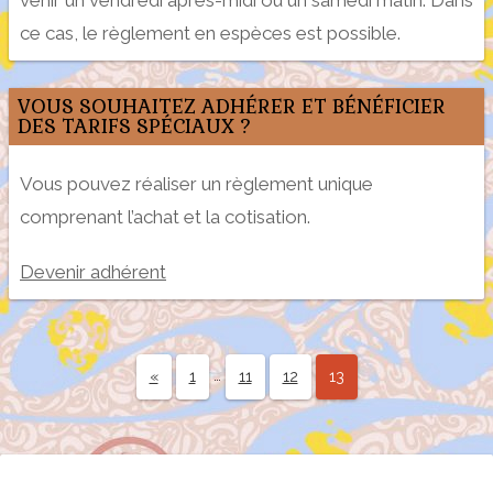
venir un vendredi après-midi ou un samedi matin. Dans
ce cas, le règlement en espèces est possible.
VOUS SOUHAITEZ ADHÉRER ET BÉNÉFICIER
DES TARIFS SPÉCIAUX ?
Vous pouvez réaliser un règlement unique
comprenant l’achat et la cotisation.
Devenir adhérent
…
«
1
11
12
13