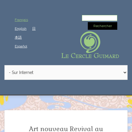
Rechercher :
Français
English
日
本語
Español
Art nouveau Revival au