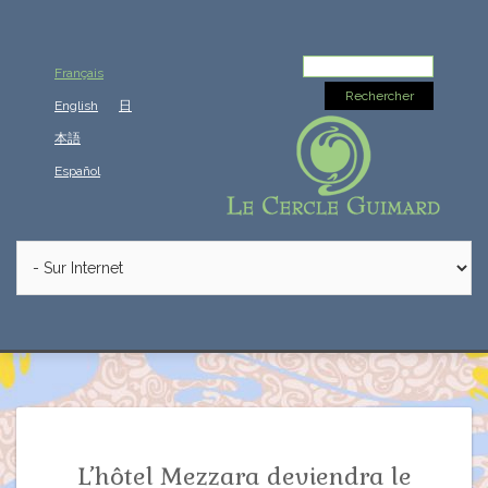
Rechercher :
Français
English
日
本語
Español
L’hôtel Mezzara deviendra le